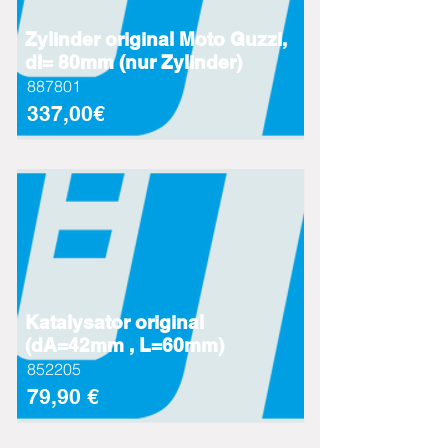
Zylinder original Moto Guzzi,
dI= 80mm (nur Zylinder)
887801
337,00€
Katalysator original
(dA=42mm , L=60mm)
852205
79,90 €