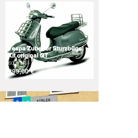
Vespa Zubehör Sturzbügel
Kit original GT
602891M
399,00 €